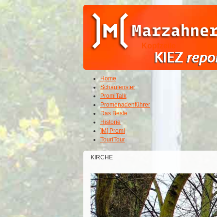
Kopfzeile
Home
Schaufenster
PromiTalk
Promenadenführer
Das Beste
Historie
]M[ PromI
TouriTour
KIRCHE