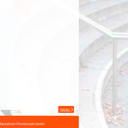
Weiter
Marzahner-Promenade.berlin